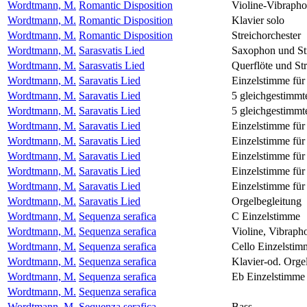
Wordtmann, M.
Romantic Disposition
Violine-Vibraph
Wordtmann, M.
Romantic Disposition
Klavier solo
Wordtmann, M.
Romantic Disposition
Streichorchester
Wordtmann, M.
Sarasvatis Lied
Saxophon und Str
Wordtmann, M.
Sarasvatis Lied
Querflöte und Str
Wordtmann, M.
Saravatis Lied
Einzelstimme für
Wordtmann, M.
Saravatis Lied
5 gleichgestimm
Wordtmann, M.
Saravatis Lied
5 gleichgestimm
Wordtmann, M.
Saravatis Lied
Einzelstimme für
Wordtmann, M.
Saravatis Lied
Einzelstimme für
Wordtmann, M.
Saravatis Lied
Einzelstimme für
Wordtmann, M.
Saravatis Lied
Einzelstimme fü
Wordtmann, M.
Saravatis Lied
Einzelstimme für
Wordtmann, M.
Saravatis Lied
Orgelbegleitung
Wordtmann, M.
Sequenza serafica
C Einzelstimme
Wordtmann, M.
Sequenza serafica
Violine, Vibraph
Wordtmann, M.
Sequenza serafica
Cello Einzelstim
Wordtmann, M.
Sequenza serafica
Klavier-od. Orge
Wordtmann, M.
Sequenza serafica
Eb Einzelstimme
Wordtmann, M.
Sequenza serafica
Wordtmann, M.
Sequenza serafica
Bass