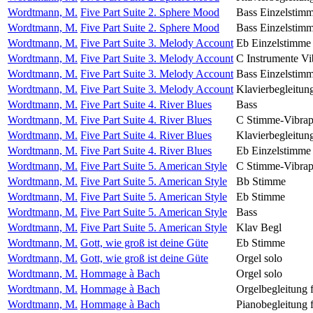
Wordtmann, M.
Five Part Suite 2. Sphere Mood
Bass Einzelstim
Wordtmann, M.
Five Part Suite 2. Sphere Mood
Bass Einzelstim
Wordtmann, M.
Five Part Suite 3. Melody Account
Eb Einzelstimme
Wordtmann, M.
Five Part Suite 3. Melody Account
C Instrumente Vi
Wordtmann, M.
Five Part Suite 3. Melody Account
Bass Einzelstim
Wordtmann, M.
Five Part Suite 3. Melody Account
Klavierbegleitun
Wordtmann, M.
Five Part Suite 4. River Blues
Bass
Wordtmann, M.
Five Part Suite 4. River Blues
C Stimme-Vibra
Wordtmann, M.
Five Part Suite 4. River Blues
Klavierbegleitun
Wordtmann, M.
Five Part Suite 4. River Blues
Eb Einzelstimme
Wordtmann, M.
Five Part Suite 5. American Style
C Stimme-Vibra
Wordtmann, M.
Five Part Suite 5. American Style
Bb Stimme
Wordtmann, M.
Five Part Suite 5. American Style
Eb Stimme
Wordtmann, M.
Five Part Suite 5. American Style
Bass
Wordtmann, M.
Five Part Suite 5. American Style
Klav Begl
Wordtmann, M.
Gott, wie groß ist deine Güte
Eb Stimme
Wordtmann, M.
Gott, wie groß ist deine Güte
Orgel solo
Wordtmann, M.
Hommage à Bach
Orgel solo
Wordtmann, M.
Hommage à Bach
Orgelbegleitung f
Wordtmann, M.
Hommage à Bach
Pianobegleitung f