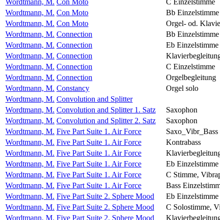
Wordtmann, M.
Con Moto
C Einzelstimme
Wordtmann, M.
Con Moto
Bb Einzelstimme
Wordtmann, M.
Con Moto
Orgel- od. Klavi
Wordtmann, M.
Connection
Bb Einzelstimme
Wordtmann, M.
Connection
Eb Einzelstimme
Wordtmann, M.
Connection
Klavierbegleitun
Wordtmann, M.
Connection
C Einzelstimme
Wordtmann, M.
Connection
Orgelbegleitung
Wordtmann, M.
Constancy
Orgel solo
Wordtmann, M.
Convolution and Splitter
Wordtmann, M.
Convolution and Splitter 1. Satz
Saxophon
Wordtmann, M.
Convolution and Splitter 2. Satz
Saxophon
Wordtmann, M.
Five Part Suite 1. Air Force
Saxo_Vibr_Bass
Wordtmann, M.
Five Part Suite 1. Air Force
Kontrabass
Wordtmann, M.
Five Part Suite 1. Air Force
Klavierbegleitun
Wordtmann, M.
Five Part Suite 1. Air Force
Eb Einzelstimme
Wordtmann, M.
Five Part Suite 1. Air Force
C Stimme, Vibra
Wordtmann, M.
Five Part Suite 1. Air Force
Bass Einzelstim
Wordtmann, M.
Five Part Suite 2. Sphere Mood
Eb Einzelstimme
Wordtmann, M.
Five Part Suite 2. Sphere Mood
C Solostimme, V
Wordtmann, M.
Five Part Suite 2. Sphere Mood
Klavierbegleitun