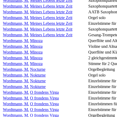
Wordtmann, M.
Meines Lebens letzte Zeit
Saxophonquartet
Wordtmann, M.
Meines Lebens letzte Zeit
Saxophonquartet
Wordtmann, M.
Meines Lebens letzte Zeit
AATB Saxophonq
Wordtmann, M.
Meines Lebens letzte Zeit
Orgel solo
Wordtmann, M.
Meines Lebens letzte Zeit
Einzelstimme für
Wordtmann, M.
Meines Lebens letzte Zeit
Saxophonquartett 
Wordtmann, M.
Meines Lebens letzte Zeit
Gesang-Trompete
Wordtmann, M.
Minoza
Querflöte und A
Wordtmann, M.
Minoza
Violine und Alts
Wordtmann, M.
Minoza
Querflöte und Kl
Wordtmann, M.
Minoza
2 gleichgestimm
Wordtmann, M.
Minoza
Stimme für 2 Que
Wordtmann, M.
Nocturne
Orgelbegleitung
Wordtmann, M.
Nokturne
Orgel solo
Wordtmann, M.
Nokturne
Einzelstimme für
Wordtmann, M.
Nokturne
Einzelstimme für
Wordtmann, M.
O frondens Virga
Einzelstimme fü
Wordtmann, M.
O frondens Virga
Einzelstimme für
Wordtmann, M.
O frondens Virga
Einzelstimmen fü
Wordtmann, M.
O frondens Virga
Einzelstimme für
Wordtmann, M.
O frondens Virga
Orgelbegleitung