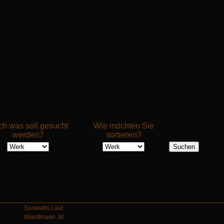
h was soll gesucht
Wie möchten Sie
werden?
sortieren?
Saravatis Lied
Wordtmann, M.