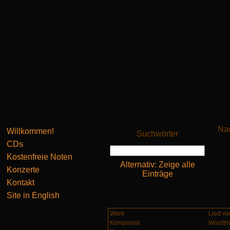
Nac
Willkommen!
Suchwörter
CDs
Kostenfreie Noten
Alternativ: Zeige alle
Konzerte
Einträge
Kontakt
Site in English
Werk
Lied vo
Komponist
Wordtm