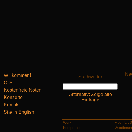
Nac
Willkommen!
Suchwörter
CDs
Kostenfreie Noten
Alternativ: Zeige alle
Konzerte
Einträge
Kontakt
Site in English
Werk
Five Part 
Komponist
Wordtmann