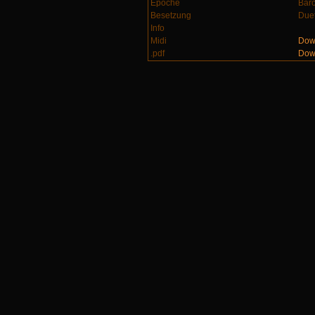
Epoche
Bar
Besetzung
Duet
Info
Midi
Dow
.pdf
Dow