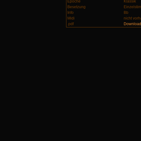
Epoche
Klassik
Besetzung
Einzelsti
Info
Bb
Midi
nicht vor
.pdf
Downloa