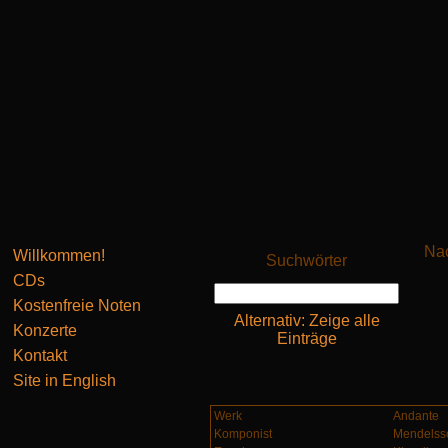
Nac
Willkommen!
Suchwörter
CDs
Kostenfreie Noten
Alternativ: Zeige alle
Konzerte
Einträge
Kontakt
Site in English
Werk
Andante
Komponist
Mendelsso