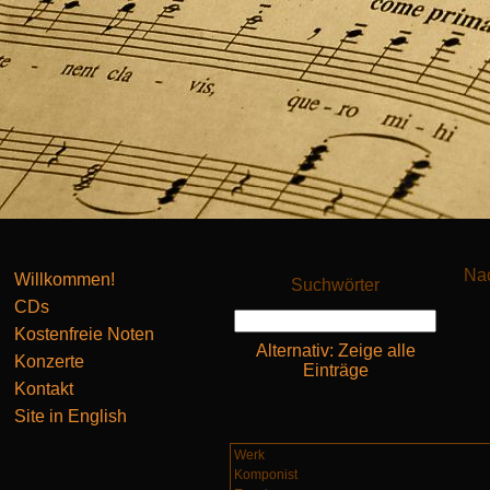
Nac
Willkommen!
Suchwörter
CDs
Kostenfreie Noten
Alternativ: Zeige alle
Konzerte
Einträge
Kontakt
Site in English
Werk
Komponist