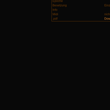
Epoche
Besetzung
Einz
Info
Midi
nic
.pdf
Dow