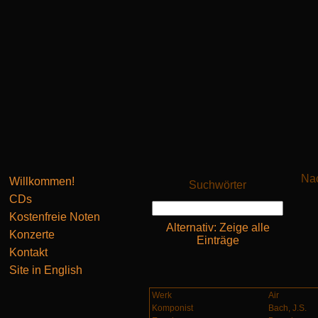
Nac
Willkommen!
Suchwörter
CDs
Kostenfreie Noten
Alternativ: Zeige alle
Konzerte
Einträge
Kontakt
Site in English
Werk
Air
Komponist
Bach, J.S.