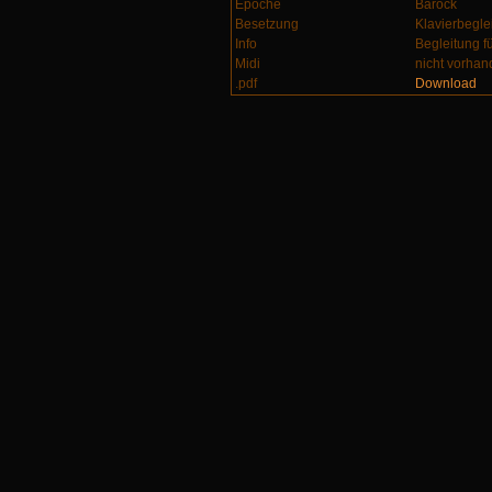
Epoche
Barock
Besetzung
Klavierbegle
Info
Begleitung f
Midi
nicht vorha
.pdf
Download