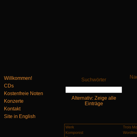
Nac
Willkommen!
Suchwörter
CDs
Kostenfreie Noten
Alternativ: Zeige alle
Konzerte
Einträge
Kontakt
Site in English
Werk
Trois M
Komponist
Wordtma